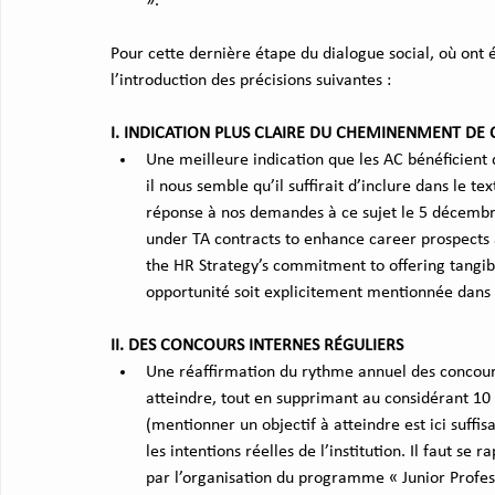
».
Pour cette dernière étape du dialogue social, où ont
l’introduction des précisions suivantes :
I. INDICATION PLUS CLAIRE DU CHEMINENMENT DE 
Une meilleure indication que les AC bénéficient 
il nous semble qu’il suffirait d’inclure dans le te
réponse à nos demandes à ce sujet le 5 décembre
under TA contracts to enhance career prospects a
the HR Strategy’s commitment to offering tangib
opportunité soit explicitement mentionnée dans 
II. DES CONCOURS INTERNES RÉGULIERS
Une réaffirmation du rythme annuel des concours in
atteindre, tout en supprimant au considérant 10 l
(mentionner un objectif à atteindre est ici suffis
les intentions réelles de l’institution. Il faut se 
par l’organisation du programme « Junior Profes