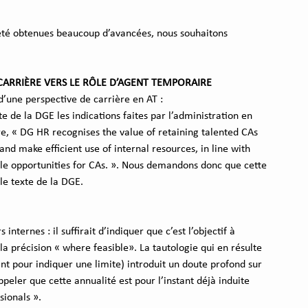
 été obtenues beaucoup d’avancées, nous souhaitons 
CARRIÈRE VERS LE RÔLE D’AGENT TEMPORAIRE
d’une perspective de carrière en AT :
xte de la DGE les indications faites par l’administration en 
, « DG HR recognises the value of retaining talented CAs 
nd make efficient use of internal resources, in line with 
le opportunities for CAs. ». Nous demandons donc que cette 
le texte de la DGE.
ternes : il suffirait d’indiquer que c’est l’objectif à 
a précision « where feasible». La tautologie qui en résulte 
ant pour indiquer une limite) introduit un doute profond sur 
rappeler que cette annualité est pour l’instant déjà induite 
sionals ».