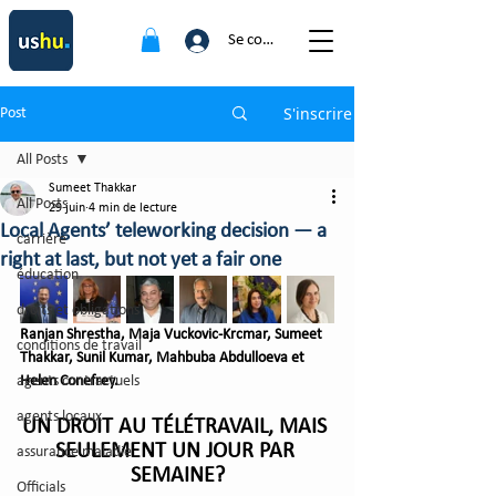
Se connecter
S'inscrire
Post
All Posts
Sumeet Thakkar
All Posts
29 juin
4 min de lecture
Local Agents’ teleworking decision — a
carrière
right at last, but not yet a fair one
éducation
droits et obligations
Ranjan Shrestha, Maja Vuckovic-Krcmar, Sumeet 
conditions de travail
Thakkar, Sunil Kumar, Mahbuba Abdulloeva et 
agents contractuels
Helen Conefrey.
agents locaux
UN DROIT AU TÉLÉTRAVAIL, MAIS 
SEULEMENT UN JOUR PAR 
assurance maladie
SEMAINE?
Officials