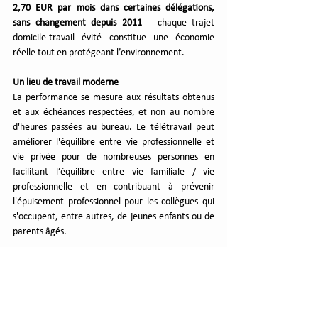
2,70 EUR par mois dans certaines délégations, 
sans changement depuis 2011
 – chaque trajet 
domicile-travail évité constitue une économie 
réelle tout en protégeant l’environnement.
Un lieu de travail moderne
La performance se mesure aux résultats obtenus 
et aux échéances respectées, et non au nombre 
d'heures passées au bureau. Le télétravail peut 
améliorer l'équilibre entre vie professionnelle et 
vie privée pour de nombreuses personnes en 
facilitant l’équilibre entre vie familiale / vie 
professionnelle et en contribuant à prévenir 
l'épuisement professionnel pour les collègues qui 
s'occupent, entre autres, de jeunes enfants ou de 
parents âgés.
Et après?
L’USHU a obtenu l’inclusion dans la décision 
relative au télétravail des agents locaux d’un 
comité paritaire
, composé de représentants du 